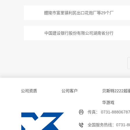
醴陵市富里镇利民出口花炮厂等29个厂
中国建设银行股份有限公司湖南省分行
公司资质
公司客户
贝斯特2222超
华游戏
传真： 0731-8880678
全国服务热线：0731-888