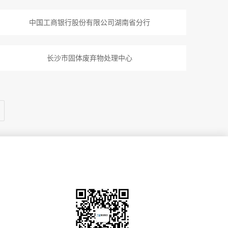
中国工商银行股份有限公司湖南省分行
长沙市固体废弃物处理中心