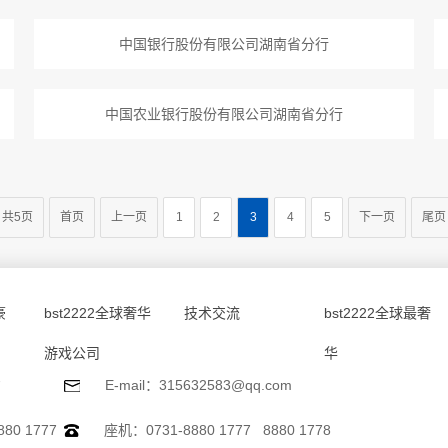
中国银行股份有限公司湖南省分行
中国农业银行股份有限公司湖南省分行
共5页
首页
上一页
1
2
3
4
5
下一页
尾页
豪
bst2222全球奢华
技术交流
bst2222全球最奢
游戏公司
华
E-mail：315632583@qq.com
7
0 1777
座机：0731-8880 1777 8880 1778